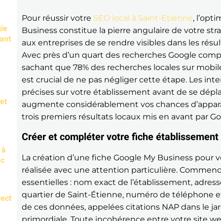
Pour réussir votre
SEO local à Saint-Etienne
, l’opt
gie
Business constitue la pierre angulaire de votre str
ant
aux entreprises de se rendre visibles dans les rés
Avec près d’un quart des recherches Google com
sachant que 78% des recherches locales sur mobile
est crucial de ne pas négliger cette étape. Les in
précises sur votre établissement avant de se dépl
et
augmente considérablement vos chances d’apparaîtr
trois premiers résultats locaux mis en avant par Go
Créer et compléter votre fiche établissement
 à
La création d’une fiche Google My Business pour v
ic
réalisée avec une attention particulière. Commenc
essentielles : nom exact de l’établissement, adre
quartier de Saint-Étienne, numéro de téléphone et
rect
de ces données, appelées citations NAP dans le ja
primordiale. Toute incohérence entre votre site we