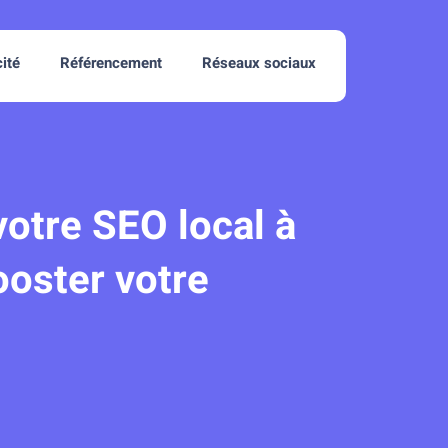
cité
Référencement
Réseaux sociaux
otre SEO local à
ooster votre